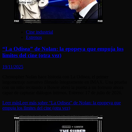
Cine industrial
Estrenos
“La Odisea” de Nolan: la epopeya que empuja los
límites del cine (otra vez)
19/11/2025
Christopher Nolan hace historia con La Odisea, el primer
largometraje narrativo filmado íntegramente en IMAX. Una prueba
con un niño recitando a Bowie abrió la puerta a un formato ahora
capaz de capturar diálogos íntimos. Estreno: 17 de julio de 2026.
Leer más
Leer más sobre “La Odisea” de Nolan: la epopeya que
empuja los límites del cine (otra vez)