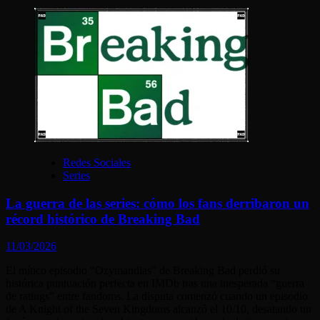
Redes Sociales
Series
La guerra de las series: cómo los fans derribaron un
récord histórico de Breaking Bad
11/03/2026
El mítico episodio “Ozymandias” de Breaking Bad perdió su
histórica puntuación perfecta en IMDb tras una inesperada “guerra
de ratings” entre fandoms. La disputa comenzó cuando un episodio
de A Knight of the Seven Kingdoms alcanzó el 10/10, desatando un