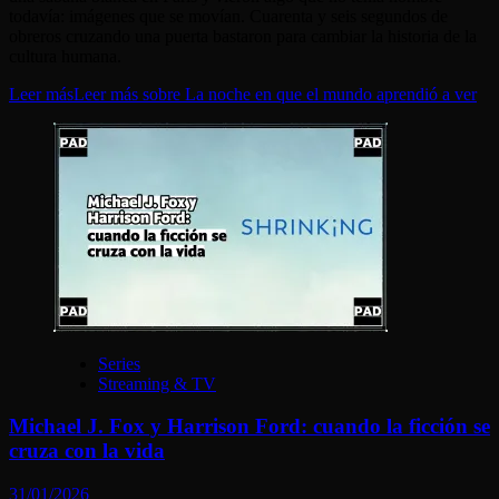
todavía: imágenes que se movían. Cuarenta y seis segundos de
obreros cruzando una puerta bastaron para cambiar la historia de la
cultura humana.
Leer más
Leer más sobre La noche en que el mundo aprendió a ver
Series
Streaming & TV
Michael J. Fox y Harrison Ford: cuando la ficción se
cruza con la vida
31/01/2026