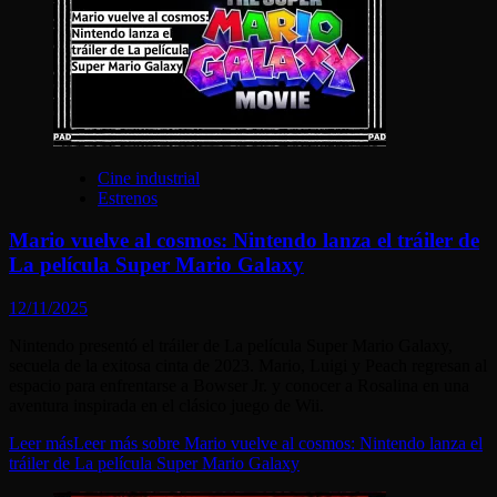
Cine industrial
Estrenos
Mario vuelve al cosmos: Nintendo lanza el tráiler de
La película Super Mario Galaxy
12/11/2025
Nintendo presentó el tráiler de La película Super Mario Galaxy,
secuela de la exitosa cinta de 2023. Mario, Luigi y Peach regresan al
espacio para enfrentarse a Bowser Jr. y conocer a Rosalina en una
aventura inspirada en el clásico juego de Wii.
Leer más
Leer más sobre Mario vuelve al cosmos: Nintendo lanza el
tráiler de La película Super Mario Galaxy