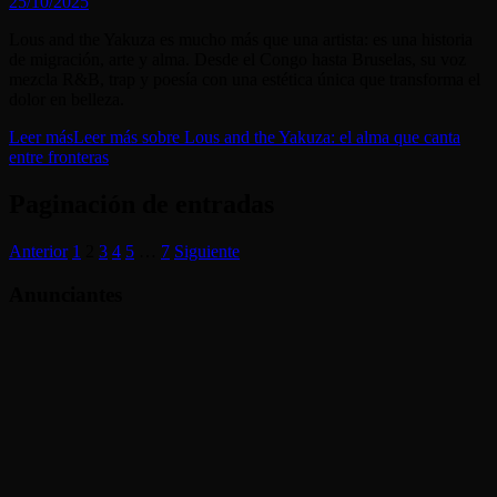
25/10/2025
Lous and the Yakuza es mucho más que una artista: es una historia
de migración, arte y alma. Desde el Congo hasta Bruselas, su voz
mezcla R&B, trap y poesía con una estética única que transforma el
dolor en belleza.
Leer más
Leer más sobre Lous and the Yakuza: el alma que canta
entre fronteras
Paginación de entradas
Anterior
1
2
3
4
5
…
7
Siguiente
Anunciantes