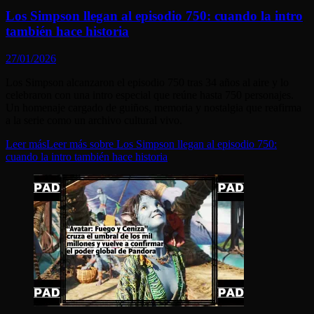
Los Simpson llegan al episodio 750: cuando la intro
también hace historia
27/01/2026
Los Simpson alcanzaron el episodio 750 tras 34 años al aire y lo
celebraron con una intro especial que reúne hasta 750 personajes.
Un homenaje cargado de guiños, memoria y nostalgia que reafirma
a la serie como un archivo cultural vivo.
Leer más
Leer más sobre Los Simpson llegan al episodio 750:
cuando la intro también hace historia