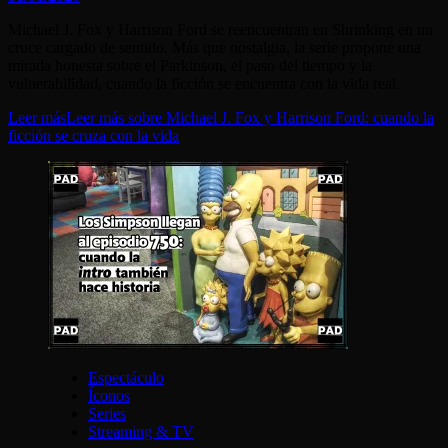
Michael J. Fox y Harrison Ford se reencuentran en Shrinking en un
cruce cargado de sentido. Más que nostalgia, la serie propone una
mirada honesta sobre el Parkinson, el paso del tiempo y la
vulnerabilidad, cuando la ficción se encuentra con la vida real.
Leer más
Leer más sobre Michael J. Fox y Harrison Ford: cuando la
ficción se cruza con la vida
Espectáculo
Íconos
Series
Streaming & TV