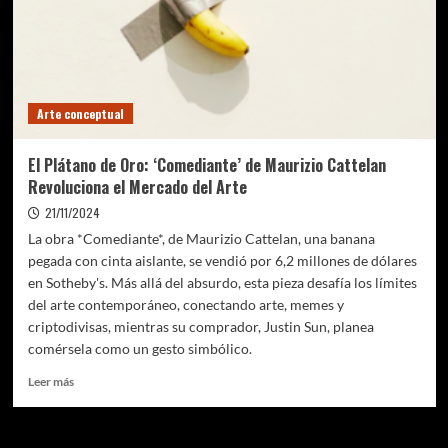
Arte conceptual
El Plátano de Oro: ‘Comediante’ de Maurizio Cattelan
Revoluciona el Mercado del Arte
21/11/2024
La obra *Comediante*, de Maurizio Cattelan, una banana
pegada con cinta aislante, se vendió por 6,2 millones de dólares
en Sotheby's. Más allá del absurdo, esta pieza desafía los límites
del arte contemporáneo, conectando arte, memes y
criptodivisas, mientras su comprador, Justin Sun, planea
comérsela como un gesto simbólico.
Leer
Leer más
más
sobre
El